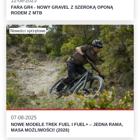
12-08-2025
FARA GR4 - NOWY GRAVEL Z SZEROKĄ OPONĄ
RODEM Z MTB
Nowości sprzętowe
07-08-2025
NOWE MODELE TREK FUEL I FUEL+ – JEDNA RAMA,
MASA MOŻLIWOŚCI! (2026)