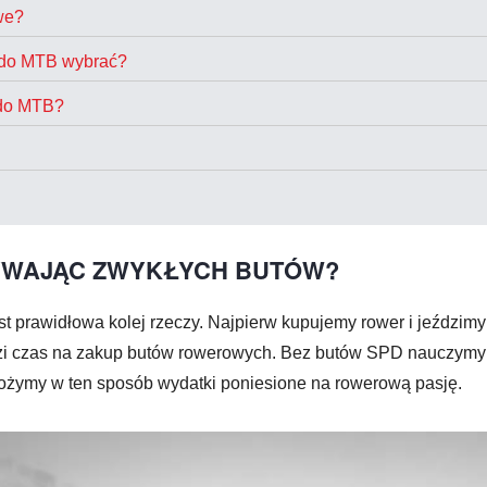
we?
ły do MTB wybrać?
 do MTB?
ŻYWAJĄC ZWYKŁYCH BUTÓW?
jest prawidłowa kolej rzeczy. Najpierw kupujemy rower i jeździ
 czas na zakup butów rowerowych. Bez butów SPD nauczymy s
łożymy w ten sposób wydatki poniesione na rowerową pasję.