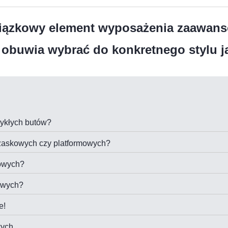
iązkowy element wyposażenia zaawans
 obuwia wybrać do konkretnego stylu j
ykłych butów?
zaskowych czy platformowych?
kowych?
mowych?
e!
wych