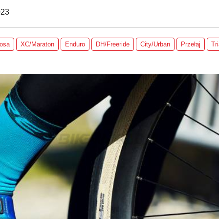
023
osa
XC/Maraton
Enduro
DH/Freeride
City/Urban
Przełaj
Tr