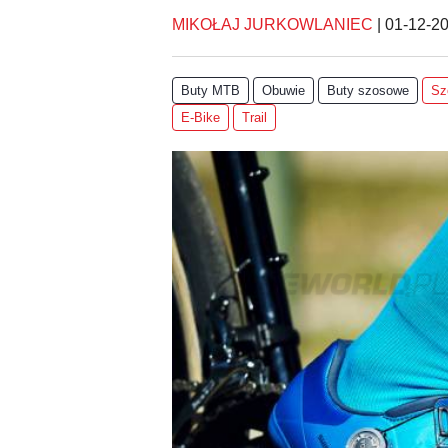
MIKOŁAJ JURKOWLANIEC
|
01-12-2
Buty MTB
Obuwie
Buty szosowe
Sz
E-Bike
Trail