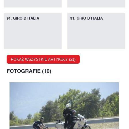
91. GIRO D´ITALIA
91. GIRO D´ITALIA
POKAŻ WSZYSTKIE ARTYKUŁY (21)
FOTOGRAFIE (10)