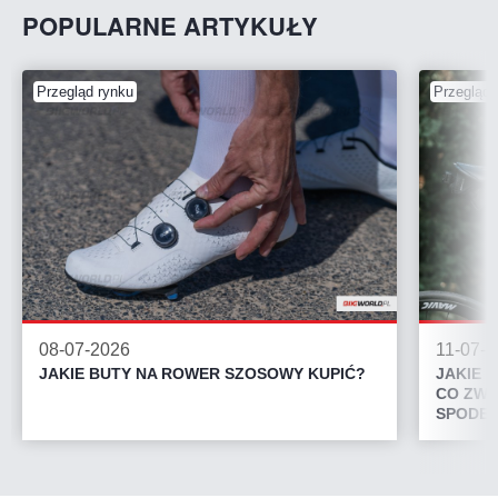
POPULARNE ARTYKUŁY
Przegląd rynku
Przegląd 
08-07-2026
11-07-
JAKIE BUTY NA ROWER SZOSOWY KUPIĆ?
JAKIE 
CO ZWR
SPODEN