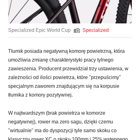
Specialized Epic World Cup
Specialized
Tłumik posiada negatywną komorę powietrzną, która
umożliwia zmianę charakterystyki pracy tylnego
zawieszenia. Producent przewidział trzy ustawienia, w
zależności od ilości powietrza, które "przepuścimy"
specjalnym zaworem znajdującym się na korpusie
tłumika z komory pozytywnej.
W najtwardszym (brak powietrza w komorze
negatywnej), rower ma zero sagu, dzięki czemu
"wirtualnie" ma do dyspozycji tyle samo skoku co
klasyczny rower XC o skoku 100mm i 25% wstępnego