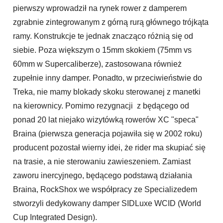
pierwszy wprowadził na rynek rower z damperem
zgrabnie zintegrowanym z górną rurą głównego trójkąta
ramy. Konstrukcje te jednak znacząco różnią się od
siebie. Poza większym o 15mm skokiem (75mm vs
60mm w Supercaliberze), zastosowana również
zupełnie inny damper. Ponadto, w przeciwieństwie do
Treka, nie mamy blokady skoku sterowanej z manetki
na kierownicy. Pomimo rezygnacji z będącego od
ponad 20 lat niejako wizytówką rowerów XC "speca"
Braina (pierwsza generacja pojawiła się w 2002 roku)
producent pozostał wierny idei, że rider ma skupiać się
na trasie, a nie sterowaniu zawieszeniem. Zamiast
zaworu inercyjnego, będącego podstawą działania
Braina, RockShox we współpracy ze Specializedem
stworzyli dedykowany damper SIDLuxe WCID (World
Cup Integrated Design).