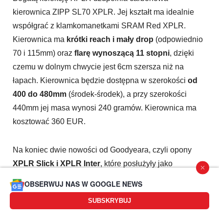
kierownica ZIPP SL70 XPLR. Jej kształt ma idealnie
współgrać z klamkomanetkami SRAM Red XPLR.
Kierownica ma
krótki reach i mały drop
(odpowiednio
70 i 115mm) oraz
flarę wynoszącą 11 stopni
, dzięki
czemu w dolnym chwycie jest 6cm szersza niż na
łapach. Kierownica będzie dostępna w szerokości
od
400 do 480mm
(środek-środek), a przy szerokości
440mm jej masa wynosi 240 gramów. Kierownica ma
kosztować 360 EUR.
Na koniec dwie nowości od Goodyeara, czyli opony
XPLR Slick i XPLR Inter
, które posłużyły jako
"modele" do budowy kół ZIPP. Pierwszy z nich, jak
OBSERWUJ NAS W GOOGLE NEWS
sama nazwa wskazuje, stawia przede wszystkim na
SUBSKRYBUJ
szybkość i przeznaczony jest na suche, twarde trasy.
Opona ma
40mm szerokości i waży 455 gramów
.