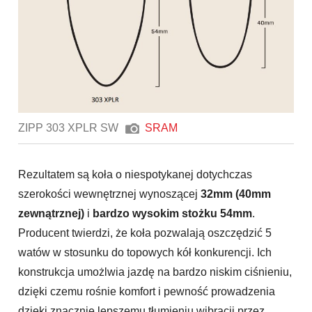
ZIPP 303 XPLR SW
SRAM
Rezultatem są koła o niespotykanej dotychczas
szerokości wewnętrznej wynoszącej
32mm (40mm
zewnątrznej)
i
bardzo wysokim stożku 54mm
.
Producent twierdzi, że koła pozwalają oszczędzić 5
watów w stosunku do topowych kół konkurencji. Ich
konstrukcja umożlwia jazdę na bardzo niskim ciśnieniu,
dzięki czemu rośnie komfort i pewność prowadzenia
dzięki znacznie lepszemu tłumieniu wibracji przez