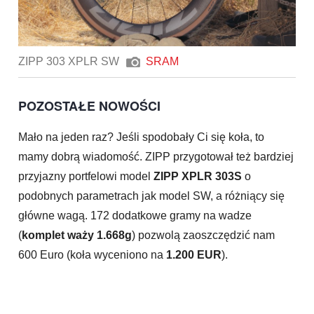
ZIPP 303 XPLR SW
SRAM
POZOSTAŁE NOWOŚCI
Mało na jeden raz? Jeśli spodobały Ci się koła, to
mamy dobrą wiadomość. ZIPP przygotował też bardziej
przyjazny portfelowi model
ZIPP XPLR 303S
o
podobnych parametrach jak model SW, a różniący się
główne wagą. 172 dodatkowe gramy na wadze
(
komplet waży 1.668g
) pozwolą zaoszczędzić nam
600 Euro (koła wyceniono na
1.200 EUR
).