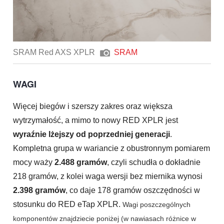
SRAM Red AXS XPLR
SRAM
WAGI
Więcej biegów i szerszy zakres oraz większa
wytrzymałość, a mimo to nowy RED XPLR jest
wyraźnie lżejszy od poprzedniej generacji
.
Kompletna grupa w wariancie z obustronnym pomiarem
mocy waży
2.488 gramów
, czyli schudła o dokładnie
218 gramów, z kolei waga wersji bez miernika wynosi
2.398 gramów
, co daje 178 gramów oszczędności w
stosunku do RED eTap XPLR.
Wagi poszczególnych
komponentów znajdziecie poniżej (w nawiasach różnice w