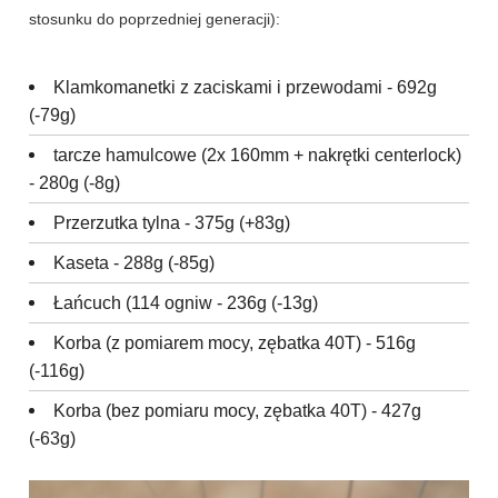
stosunku do poprzedniej generacji):
Klamkomanetki z zaciskami i przewodami - 692g
(-79g)
tarcze hamulcowe (2x 160mm + nakrętki centerlock)
- 280g (-8g)
Przerzutka tylna - 375g (+83g)
Kaseta - 288g (-85g)
Łańcuch (114 ogniw - 236g (-13g)
Korba (z pomiarem mocy, zębatka 40T) - 516g
(-116g)
Korba (bez pomiaru mocy, zębatka 40T) - 427g
(-63g)