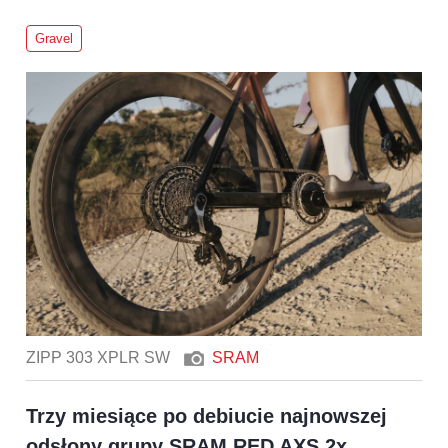
Gravel
ZIPP 303 XPLR SW
SRAM
Trzy miesiące po debiucie najnowszej
odsłony grupy SRAM RED AXS 2x,