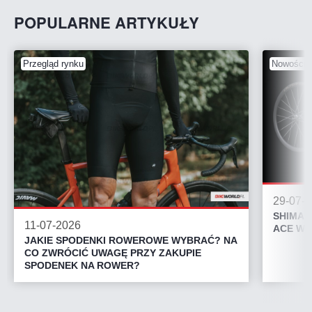
POPULARNE ARTYKUŁY
Przegląd rynku
Nowości 
29-07-
SHIMAN
11-07-2026
ACE WH
JAKIE SPODENKI ROWEROWE WYBRAĆ? NA
CO ZWRÓCIĆ UWAGĘ PRZY ZAKUPIE
SPODENEK NA ROWER?