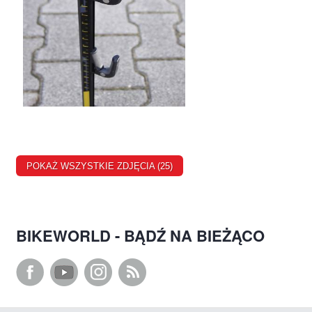
POKAŻ WSZYSTKIE ZDJĘCIA (25)
BIKEWORLD - BĄDŹ NA BIEŻĄCO