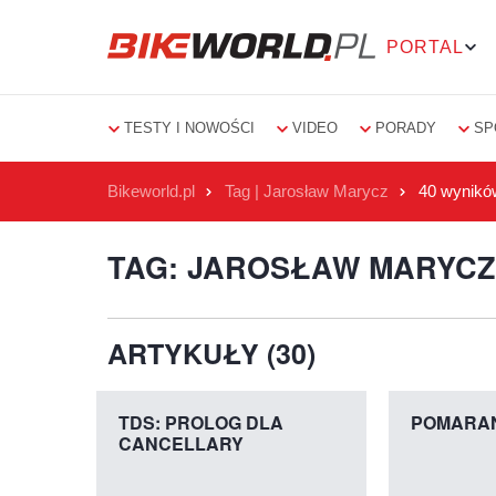
PORTAL
TESTY I NOWOŚCI
VIDEO
PORADY
SP
Bikeworld.pl
Tag | Jarosław Marycz
40 wynikó
TAG: JAROSŁAW MARYC
ARTYKUŁY (30)
TDS: PROLOG DLA
POMARAŃ
CANCELLARY