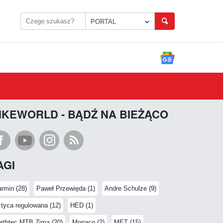
PORTAL
IKEWORLD - BĄDŹ NA BIEŻĄCO
AGI
rmin (28)
Paweł Przewięda (1)
Andre Schulze (9)
tyca regulowana (12)
HED (1)
rthtec MTB Zimą (20)
Monaco (2)
MET (15)