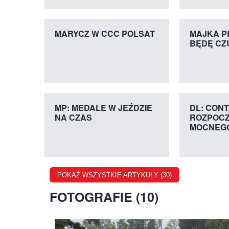
MARYCZ W CCC POLSAT
MAJKA P
BĘDĘ CZ
MP: MEDALE W JEŹDZIE
DL: CON
NA CZAS
ROZPOCZ
MOCNEGO
POKAŻ WSZYSTKIE ARTYKUŁY (30)
FOTOGRAFIE (10)