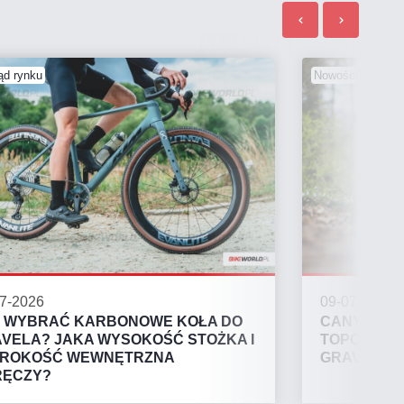
ąd rynku
Nowości sprzęto
7-2026
09-07-2026
 WYBRAĆ KARBONOWE KOŁA DO
CANYON RO
VELA? JAKA WYSOKOŚĆ STOŻKA I
TOPOWE WA
EROKOŚĆ WEWNĘTRZNA
GRAVEL!
RĘCZY?