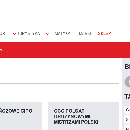
ORT
TURYSTYKA
TEMATYKA
MARKI
SKLEP
w
B
Z
T
Ga
CZOWE GIRO
CCC POLSAT
DRUŻYNOWYMI
Sz
MISTRZAMI POLSKI
No