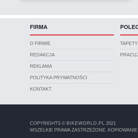
FIRMA
POLE
O FIRMIE
TAPETY
REDAKCJA
PRACUJ
REKLAMA
POLITYKA PRYWATNOŚCI
KONTAKT
COPYRIGHTS ©
BIKEWORLD.PL
2021
WSZELKIE PRAWA ZASTRZEŻONE. KOPIOWANIE