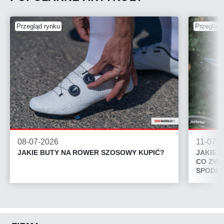
Przegląd rynku
Przegląd 
08-07-2026
11-07-
JAKIE BUTY NA ROWER SZOSOWY KUPIĆ?
JAKIE 
CO ZWR
SPODEN