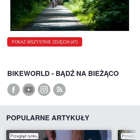
POKAŻ WSZYSTKIE ZDJĘCIA (47)
BIKEWORLD - BĄDŹ NA BIEŻĄCO
POPULARNE ARTYKUŁY
Przegląd rynku
Przegląd 