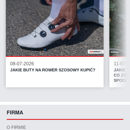
08-07-2026
11-07-
JAKIE BUTY NA ROWER SZOSOWY KUPIĆ?
JAKIE 
CO ZWR
SPODEN
FIRMA
O FIRMIE