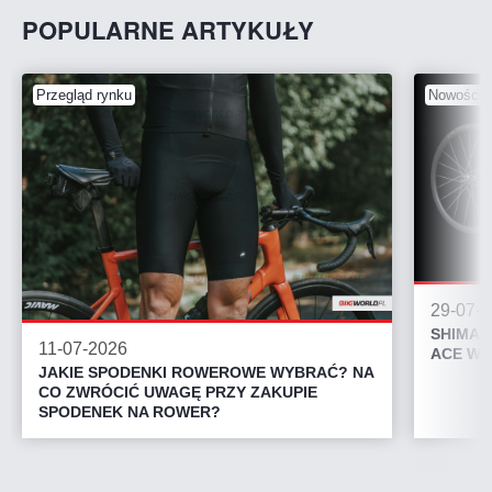
POPULARNE ARTYKUŁY
Przegląd rynku
Nowości 
29-07-
SHIMAN
11-07-2026
ACE WH
JAKIE SPODENKI ROWEROWE WYBRAĆ? NA
CO ZWRÓCIĆ UWAGĘ PRZY ZAKUPIE
SPODENEK NA ROWER?