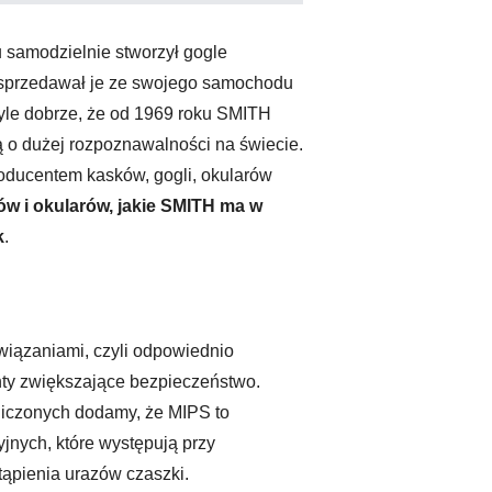
 samodzielnie stworzył gogle
 i sprzedawał je ze swojego samochodu
tyle dobrze, że od 1969 roku SMITH
 o dużej rozpoznawalności na świecie.
roducentem kasków, gogli, okularów
w i okularów, jakie SMITH ma w
k
.
iązaniami, czyli odpowiednio
nty zwiększające bezpieczeństwo.
niczonych dodamy, że MIPS to
yjnych, które występują przy
tąpienia urazów czaszki.