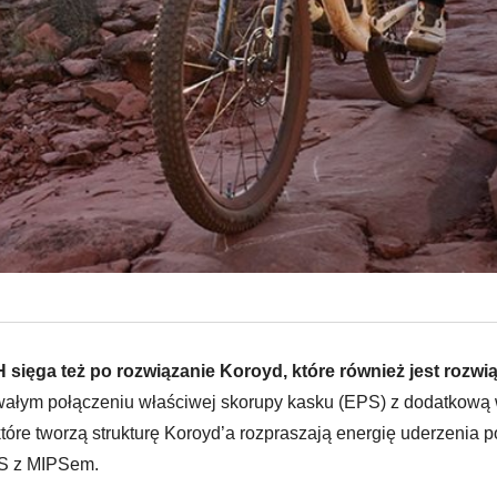
 sięga też po rozwiązanie Koroyd, które również jest roz
rwałym połączeniu właściwej skorupy kasku (EPS) z dodatkową w
które tworzą strukturę Koroyd’a rozpraszają energię uderzeni
PS z MIPSem.