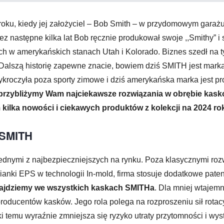
oku, kiedy jej założyciel – Bob Smith – w przydomowym garażu
ez następne kilka lat Bob ręcznie produkował swoje ,,Smithy”
ch w amerykańskich stanach Utah i Kolorado. Biznes szedł na 
 Dalszą historię zapewne znacie, bowiem dziś SMITH jest marką
ykroczyła poza sporty zimowe i dziś amerykańska marka jest p
przybliżymy Wam najciekawsze rozwiązania w obrębie kaskó
kilka nowości i ciekawych produktów z kolekcji na 2024 ro
SMITH
nymi z najbezpieczniejszych na rynku. Poza klasycznymi rozw
anki EPS w technologii In-mold, firma stosuje dodatkowe pate
znajdziemy we wszystkich kaskach SMITHa
. Dla mniej wtajem
producentów kasków. Jego rola polega na rozproszeniu sił rotac
 temu wyraźnie zmniejsza się ryzyko utraty przytomności i wys