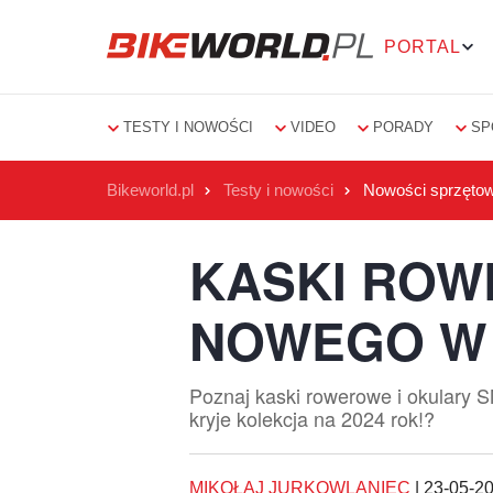
PORTAL
TESTY I NOWOŚCI
VIDEO
PORADY
SP
Bikeworld.pl
Testy i nowości
Nowości sprzęto
KASKI ROW
NOWEGO W 
Poznaj kaski rowerowe i okulary 
kryje kolekcja na 2024 rok!?
MIKOŁAJ JURKOWLANIEC
|
23-05-2