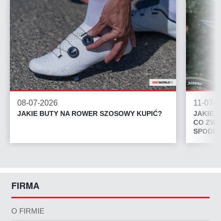
08-07-2026
11-07-
JAKIE BUTY NA ROWER SZOSOWY KUPIĆ?
JAKIE 
CO ZWR
SPODEN
FIRMA
O FIRMIE