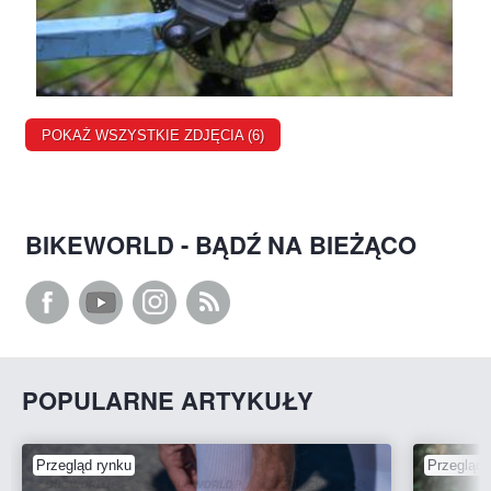
POKAŻ WSZYSTKIE ZDJĘCIA (6)
BIKEWORLD - BĄDŹ NA BIEŻĄCO
POPULARNE ARTYKUŁY
Przegląd rynku
Przegląd 