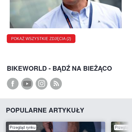
POKAŻ WSZYSTKIE ZDJĘCIA (2)
BIKEWORLD - BĄDŹ NA BIEŻĄCO
POPULARNE ARTYKUŁY
Przegląd rynku
Przegląd 