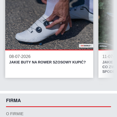
08-07-2026
11-07-
JAKIE BUTY NA ROWER SZOSOWY KUPIĆ?
JAKIE 
CO ZWR
SPODEN
FIRMA
O FIRMIE