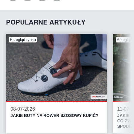
POPULARNE ARTYKUŁY
Przegląd rynku
Przegląd 
08-07-2026
11-07-
JAKIE BUTY NA ROWER SZOSOWY KUPIĆ?
JAKIE 
CO ZWR
SPODEN