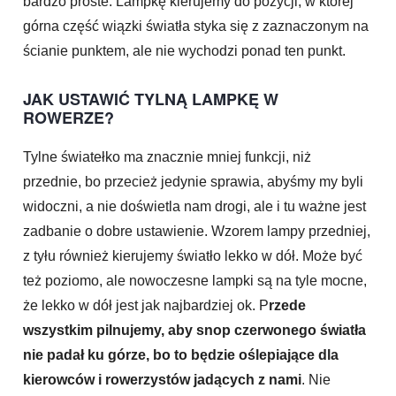
bardzo proste. Lampkę kierujemy do pozycji, w której
górna część wiązki światła styka się z zaznaczonym na
ścianie punktem, ale nie wychodzi ponad ten punkt.
JAK USTAWIĆ TYLNĄ LAMPKĘ W
ROWERZE?
Tylne światełko ma znacznie mniej funkcji, niż
przednie, bo przecież jedynie sprawia, abyśmy my byli
widoczni, a nie doświetla nam drogi, ale i tu ważne jest
zadbanie o dobre ustawienie. Wzorem lampy przedniej,
z tyłu również kierujemy światło lekko w dół. Może być
też poziomo, ale nowoczesne lampki są na tyle mocne,
że lekko w dół jest jak najbardziej ok. P
rzede
wszystkim pilnujemy, aby snop czerwonego światła
nie padał ku górze, bo to będzie oślepiające dla
kierowców i rowerzystów jadących z nami
. Nie