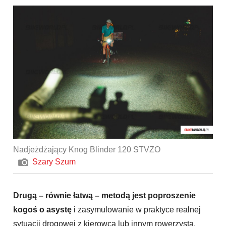
Nadjeżdżający Knog Blinder 120 STVZO
Szary Szum
Drugą – równie łatwą – metodą jest poproszenie
kogoś o asystę
i zasymulowanie w praktyce realnej
sytuacji drogowej z kierowcą lub innym rowerzystą.