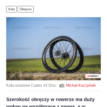
Koła
Obręcze
Koła szosowe Cadex 42 Disc
Michał Kuczyński
Szerokość obręczy w rowerze ma duży
wpływ na współpracę z oponą, a w