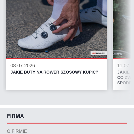
08-07-2026
11-07-
JAKIE BUTY NA ROWER SZOSOWY KUPIĆ?
JAKIE 
CO ZWR
SPODEN
FIRMA
O FIRMIE