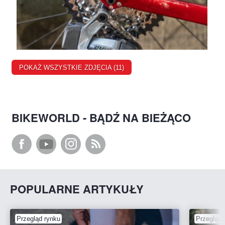
POKAŻ WSZYSTKIE ZDJĘCIA (11)
BIKEWORLD - BĄDŹ NA BIEŻĄCO
POPULARNE ARTYKUŁY
Przegląd rynku
Przegląd 