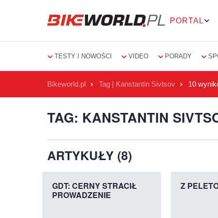
PORTAL
TESTY I NOWOŚCI
VIDEO
PORADY
SP
Bikeworld.pl
Tag | Kanstantin Sivtsov
10 wyni
TAG: KANSTANTIN SIVTS
ARTYKUŁY (8)
GDT: CERNY STRACIŁ
Z PELETO
PROWADZENIE