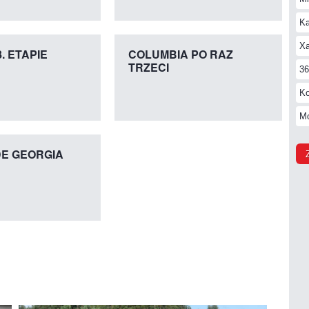
Ka
Xa
. ETAPIE
COLUMBIA PO RAZ
TRZECI
36
Ko
Mo
DE GEORGIA