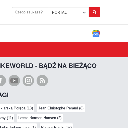
PORTAL
IKEWORLD - BĄDŹ NA BIEŻĄCO
AGI
klarska Poręba (13)
Jean Christophe Peraud (8)
rby (11)
Lasse Norman Hansen (2)
kołaj Jurkowlaniec (1)
Puchar Polski (97)