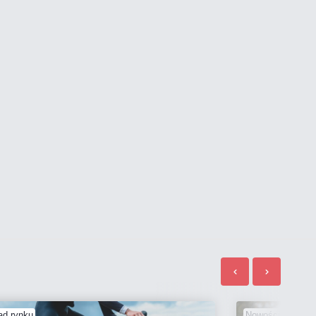
ąd rynku
Nowości sprzęto