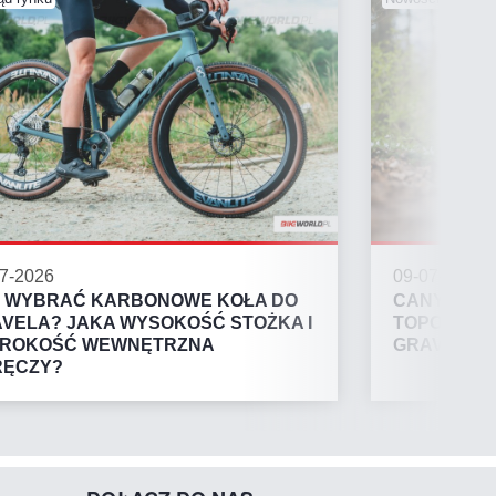
7-2026
09-07-2026
 WYBRAĆ KARBONOWE KOŁA DO
CANYON RO
VELA? JAKA WYSOKOŚĆ STOŻKA I
TOPOWE WA
EROKOŚĆ WEWNĘTRZNA
GRAVEL!
RĘCZY?