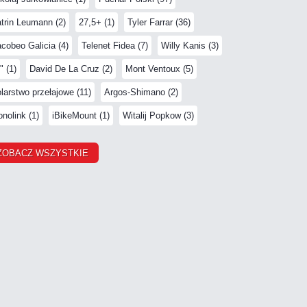
trin Leumann (2)
27,5+ (1)
Tyler Farrar (36)
cobeo Galicia (4)
Telenet Fidea (7)
Willy Kanis (3)
" (1)
David De La Cruz (2)
Mont Ventoux (5)
larstwo przełajowe (11)
Argos-Shimano (2)
nolink (1)
iBikeMount (1)
Witalij Popkow (3)
ZOBACZ WSZYSTKIE