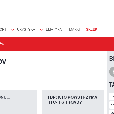
ORT
TURYSTYKA
TEMATYKA
MARKI
SKLEP
ków
B
OV
T
Sz
NU...
TDP: KTO POWSTRZYMA
HTC-HIGHROAD?
Ko
Mi