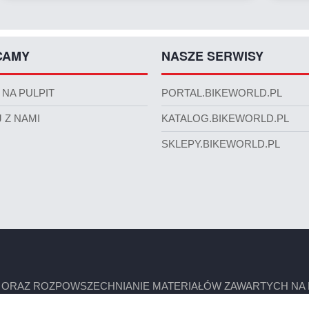
CAMY
NASZE SERWISY
 NA PULPIT
PORTAL.BIKEWORLD.PL
 Z NAMI
KATALOG.BIKEWORLD.PL
SKLEPY.BIKEWORLD.PL
 ORAZ ROZPOWSZECHNIANIE MATERIAŁÓW ZAWARTYCH NA N