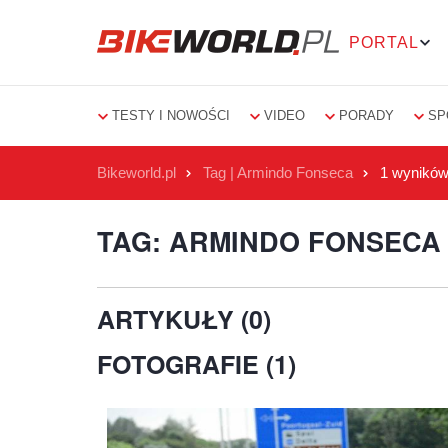
PORTAL
TESTY I NOWOŚCI
VIDEO
PORADY
SP
Bikeworld.pl
Tag | Armindo Fonseca
1 wynikó
TAG: ARMINDO FONSECA
ARTYKUŁY (0)
FOTOGRAFIE (1)