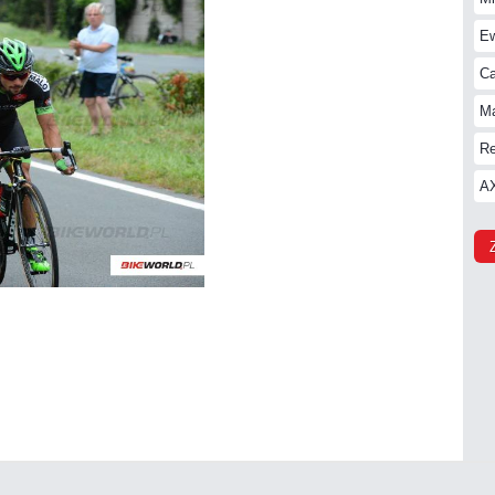
Ew
Ca
Ma
Re
AX