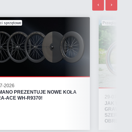
i sprzętowe
Przegląd rynku
7-2026
MANO PREZENTUJE NOWE KOŁA
29-07-2026
A-ACE WH-R9370!
JAK WYBR
GRAVELA? 
SZEROKOŚ
OBRĘCZY?