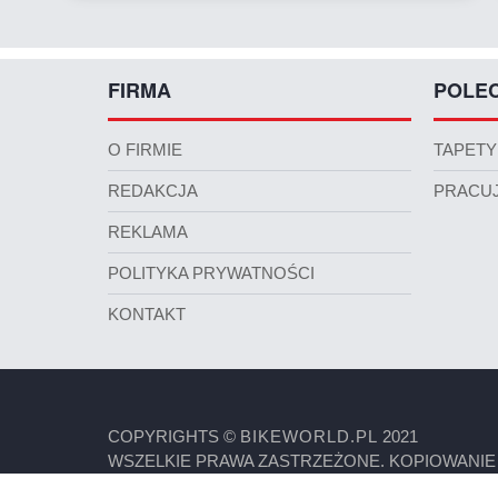
FIRMA
POLE
O FIRMIE
TAPETY
REDAKCJA
PRACUJ
REKLAMA
POLITYKA PRYWATNOŚCI
KONTAKT
COPYRIGHTS ©
BIKEWORLD.PL
2021
WSZELKIE PRAWA ZASTRZEŻONE. KOPIOWANIE