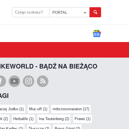
PORTAL
IKEWORLD - BĄDŹ NA BIEŻĄCO
AGI
ciej Jodko (1)
Muc-off (1)
mtbcrossmaraton (17)
li (2)
Herbalife (1)
Ina Teutenberg (2)
Prawo (1)
lan Kadlec (1)
Tłuszcze (2)
Borys Góral (2)