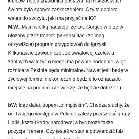
kibiców Twoja znakomita postawa na mistrzostwach
świata była sporym zaskoczeniem. Czy to dopiero
wstęp do szczytu, jaki ma przyjść na IO?
M.W.:
Mam wielką nadzieję, że tak. Gorąco wierzę w
ułożony przez trenera (w konsultacji ze mną
oczywiście) program przygotowań do Igrzysk.
Kilkanaście zawodniczek ze światowej czołówki
zdolnych walczyć o medal ma pewnie podobnie, więc
różnice w Pekinie będą minimalne. Nawet jeśli będę w
życiowej formie, niekoniecznie będzie to oznaczało
miejsce na podium. Ale wierzę, że będzie dobrze :-)
bW:
Idąc dalej, tropem „olimpijskim”. Chodzą słuchy, że
od Twojego występu w Pekinie zależy przyszłość grupy
Halls, kształt kadry narodowej a być może także
pozycja Trenera. Czy jesteś w stanie potwierdzić lub