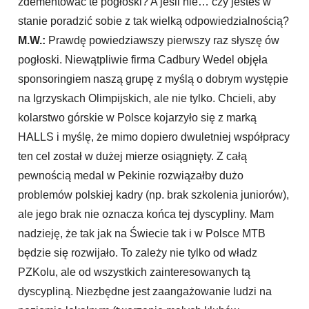
zdementować te pogłoski? A jeśli nie… czy jesteś w
stanie poradzić sobie z tak wielką odpowiedzialnością?
M.W.:
Prawdę powiedziawszy pierwszy raz słyszę ów
pogłoski. Niewątpliwie firma Cadbury Wedel objęła
sponsoringiem naszą grupę z myślą o dobrym występie
na Igrzyskach Olimpijskich, ale nie tylko. Chcieli, aby
kolarstwo górskie w Polsce kojarzyło się z marką
HALLS i myślę, że mimo dopiero dwuletniej współpracy
ten cel został w dużej mierze osiągnięty. Z całą
pewnością medal w Pekinie rozwiązałby dużo
problemów polskiej kadry (np. brak szkolenia juniorów),
ale jego brak nie oznacza końca tej dyscypliny. Mam
nadzieję, że tak jak na Świecie tak i w Polsce MTB
będzie się rozwijało. To zależy nie tylko od władz
PZKolu, ale od wszystkich zainteresowanych tą
dyscypliną. Niezbędne jest zaangażowanie ludzi na