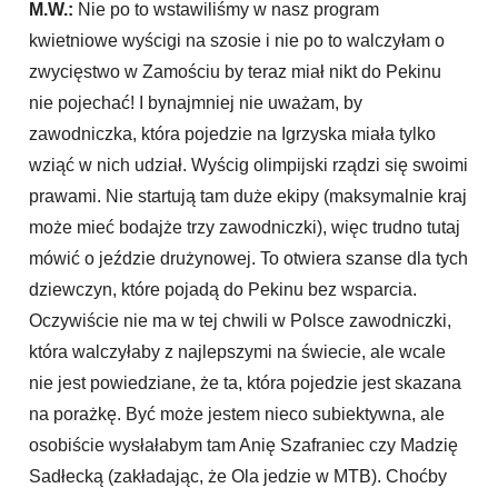
M.W.:
Nie po to wstawiliśmy w nasz program
kwietniowe wyścigi na szosie i nie po to walczyłam o
zwycięstwo w Zamościu by teraz miał nikt do Pekinu
nie pojechać! I bynajmniej nie uważam, by
zawodniczka, która pojedzie na Igrzyska miała tylko
wziąć w nich udział. Wyścig olimpijski rządzi się swoimi
prawami. Nie startują tam duże ekipy (maksymalnie kraj
może mieć bodajże trzy zawodniczki), więc trudno tutaj
mówić o jeździe drużynowej. To otwiera szanse dla tych
dziewczyn, które pojadą do Pekinu bez wsparcia.
Oczywiście nie ma w tej chwili w Polsce zawodniczki,
która walczyłaby z najlepszymi na świecie, ale wcale
nie jest powiedziane, że ta, która pojedzie jest skazana
na porażkę. Być może jestem nieco subiektywna, ale
osobiście wysłałabym tam Anię Szafraniec czy Madzię
Sadłecką (zakładając, że Ola jedzie w MTB). Choćby