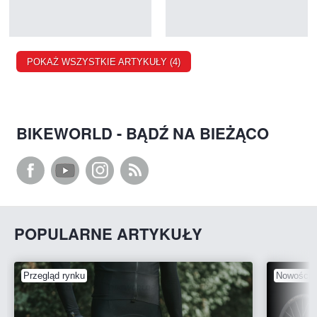
POKAŻ WSZYSTKIE ARTYKUŁY (4)
BIKEWORLD - BĄDŹ NA BIEŻĄCO
POPULARNE ARTYKUŁY
Przegląd rynku
Nowości 