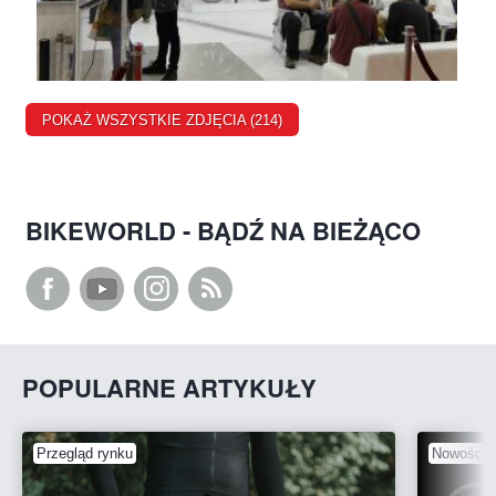
POKAŻ WSZYSTKIE ZDJĘCIA (214)
BIKEWORLD - BĄDŹ NA BIEŻĄCO
POPULARNE ARTYKUŁY
Przegląd rynku
Nowości 