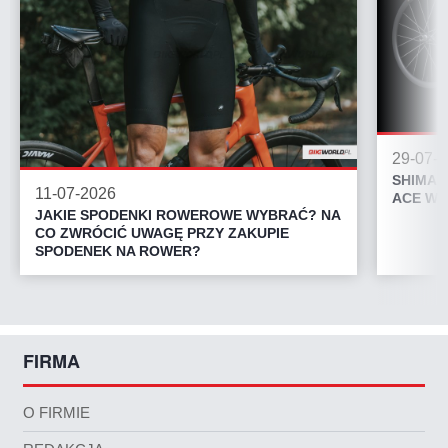
29-07-
SHIMAN
11-07-2026
ACE WH
JAKIE SPODENKI ROWEROWE WYBRAĆ? NA
CO ZWRÓCIĆ UWAGĘ PRZY ZAKUPIE
SPODENEK NA ROWER?
FIRMA
O FIRMIE