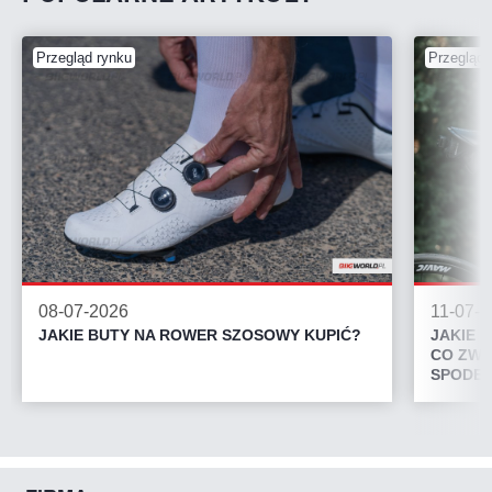
Przegląd rynku
Przegląd 
08-07-2026
11-07-
JAKIE BUTY NA ROWER SZOSOWY KUPIĆ?
JAKIE 
CO ZWR
SPODEN