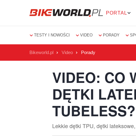
PORTAL
TESTY I NOWOŚCI
VIDEO
PORADY
SP
Bikeworld.pl
Video
Porady
VIDEO: CO 
DĘTKI LAT
TUBELESS?
Lekkie dętki TPU, dętki lateksow