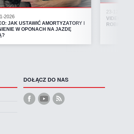
23-12-2025
1-2026
VIDEO: TRE
EO: JAK USTAWIĆ AMORTYZATORY I
ROBIĆ? JA
NIENIE W OPONACH NA JAZDĘ
Ą?
DOŁĄCZ DO NAS