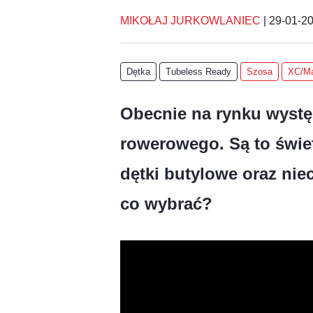
MIKOŁAJ JURKOWLANIEC
|
29-01-2
Dętka
Tubeless Ready
Szosa
XC/Ma
Obecnie na rynku wystę
rowerowego. Są to świet
dętki butylowe oraz ni
co wybrać?