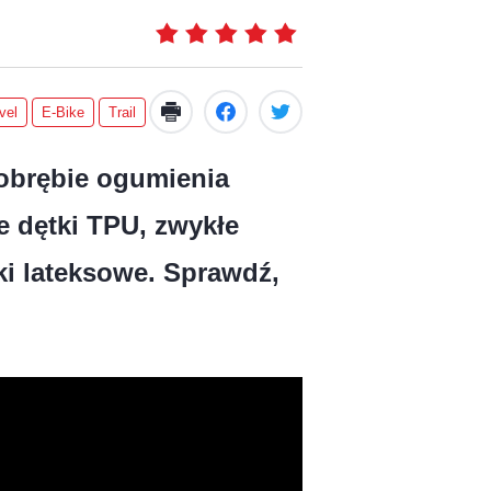
vel
E-Bike
Trail
obrębie ogumienia
e dętki TPU, zwykłe
ki lateksowe. Sprawdź,