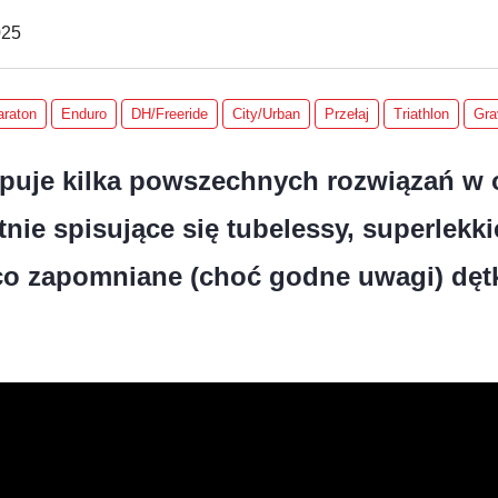
025
raton
Enduro
DH/Freeride
City/Urban
Przełaj
Triathlon
Gra
puje kilka powszechnych rozwiązań w 
nie spisujące się tubelessy, superlekki
eco zapomniane (choć godne uwagi) dęt