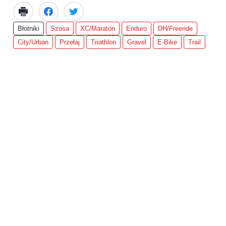
Błotniki
Szosa
XC/Maraton
Enduro
DH/Freeride
City/Urban
Przełaj
Triathlon
Gravel
E-Bike
Trail