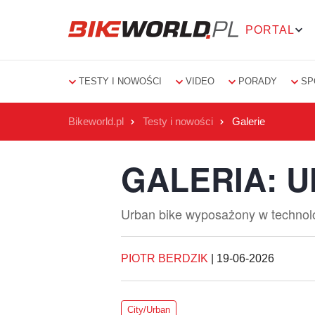
PORTAL
TESTY I NOWOŚCI
VIDEO
PORADY
SP
Bikeworld.pl
Testy i nowości
Galerie
GALERIA: U
Urban bike wyposażony w technol
PIOTR BERDZIK
|
19-06-2026
City/Urban