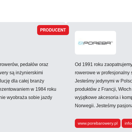
PRODUCENT
 rowerów, pedałów oraz
Od 1991 roku zaopatrujemy
wery są inżynierskimi
rowerowe w profesjonalny s
lucję dla całej branży
Jesteśmy jedynymi w Polsc
ezentowaniem w 1984 roku
produktów z Francji, Włoch
nie wyobraża sobie jazdy
wyjątkowe akcesoria i komp
Norwegii. Jesteśmy pasjona
www.porebarowery.pl
inf