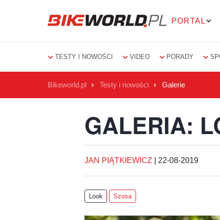
PORTAL
TESTY I NOWOŚCI
VIDEO
PORADY
SP
Bikeworld.pl
Testy i nowości
Galerie
GALERIA: L
JAN PIĄTKIEWICZ
|
22-08-2019
Look
Szosa