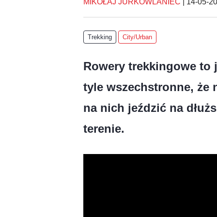
MIKOŁAJ JURKOWLANIEC
|
14-05-2
Trekking
City/Urban
Rowery trekkingowe to 
tyle wszechstronne, że 
na nich jeździć na dłu
terenie.