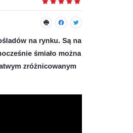
ośladów na rynku. Są na
ednocześnie śmiało można
 łatwym zróżnicowanym