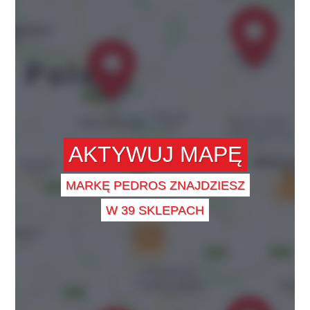
AKTYWUJ MAPĘ
MARKĘ PEDROS ZNAJDZIESZ
W 39 SKLEPACH