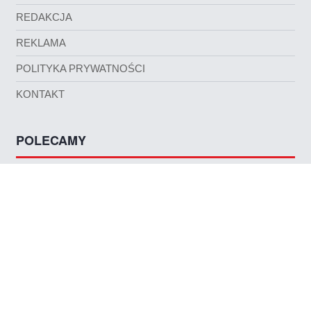
REDAKCJA
REKLAMA
POLITYKA PRYWATNOŚCI
KONTAKT
POLECAMY
TAPETY NA PULPIT
PRACUJ Z NAMI
NASZE SERWISY
PORTAL.BIKEWORLD.PL
KATALOG.BIKEWORLD.PL