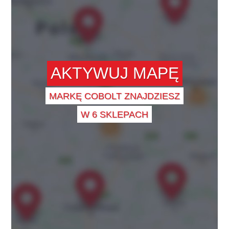
AKTYWUJ MAPĘ
MARKĘ COBOLT ZNAJDZIESZ
W 6 SKLEPACH