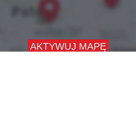
AKTYWUJ MAPĘ
MARKĘ ALEXRIMS ZNAJDZIESZ
W 86 SKLEPACH