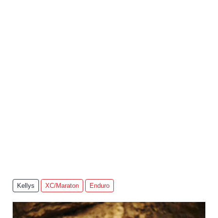
Kellys
XC/Maraton
Enduro