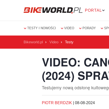
PORTAL
TESTY I NOWOŚCI
VIDEO
PORADY
SP
Bikeworld.pl
Video
Testy
VIDEO: CA
(2024) SPR
Testujemy nową odsłonę kultowego 
PIOTR BERDZIK
|
08-08-2024