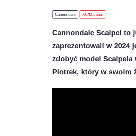
Cannondale
XC/Maraton
Cannondale Scalpel to 
zaprezentowali w 2024 j
zdobyć model Scalpela w
Piotrek, który w swoim 